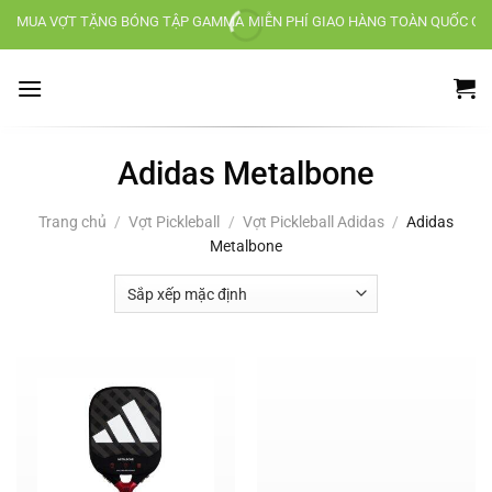
Chuyển
MUA VỢT TẶNG BÓNG TẬP GAMMA
MIỄN PHÍ GIAO HÀNG TOÀN QUỐC CH
đến
nội
dung
Adidas Metalbone
Trang chủ
/
Vợt Pickleball
/
Vợt Pickleball Adidas
/
Adidas
Metalbone