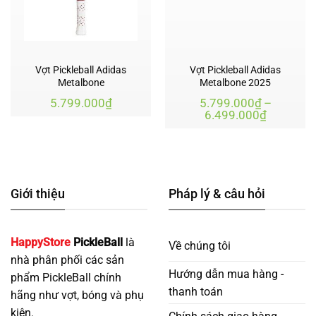
Vợt Pickleball Adidas
Vợt Pickleball Adidas
Metalbone
Metalbone 2025
5.799.000
₫
5.799.000
₫
–
Khoảng
6.499.000
₫
giá:
từ
5.799.00
đến
6.499.00
Giới thiệu
Pháp lý & câu hỏi
HappyStore
PickleBall
là
Về chúng tôi
nhà phân phối các sản
Hướng dẫn mua hàng -
phẩm PickleBall chính
thanh toán
hãng như vợt, bóng và phụ
kiện.