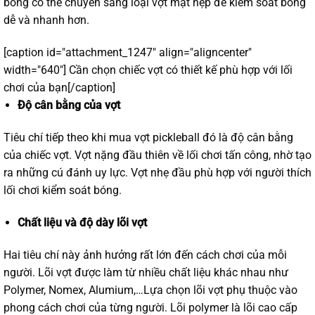
bóng có thể chuyển sang loại vợt mặt hẹp để kiểm soát bóng
dễ và nhanh hơn.
[caption id="attachment_1247" align="aligncenter"
width="640"]
Cần chọn chiếc vợt có thiết kế phù hợp với lối
chơi của bạn[/caption]
Độ cân bằng của vợt
Tiêu chí tiếp theo khi mua vợt pickleball đó là độ cân bằng
của chiếc vợt. Vợt nặng đầu thiên về lối chơi tấn công, nhờ tạo
ra những cú đánh uy lực. Vợt nhẹ đầu phù hợp với người thích
lối chơi kiểm soát bóng.
Chất liệu và độ dày lõi vợt
Hai tiêu chí này ảnh hưởng rất lớn đến cách chơi của mỗi
người. Lõi vợt được làm từ nhiều chất liệu khác nhau như
Polymer, Nomex, Alumium,…Lựa chọn lõi vợt phụ thuộc vào
phong cách chơi của từng người. Lõi polymer là lõi cao cấp