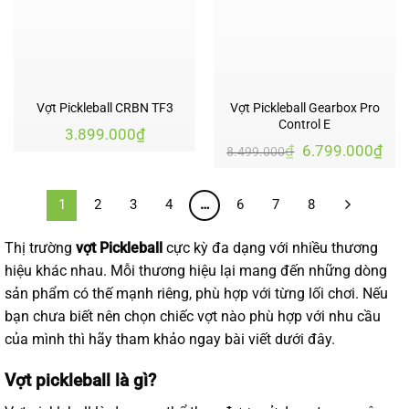
Vợt Pickleball CRBN TF3
Vợt Pickleball Gearbox Pro
Control E
3.899.000
₫
Giá
Giá
₫
6.799.000
₫
8.499.000
gốc
hiệ
là:
tại
8.499.000₫.
là:
1
2
3
4
…
6
7
8
6.7
Thị trường
vợt Pickleball
cực kỳ đa dạng với nhiều thương
hiệu khác nhau. Mỗi thương hiệu lại mang đến những dòng
sản phẩm có thế mạnh riêng, phù hợp với từng lối chơi. Nếu
bạn chưa biết nên chọn chiếc vợt nào phù hợp với nhu cầu
của mình thì hãy tham khảo ngay bài viết dưới đây.
Vợt pickleball là gì?