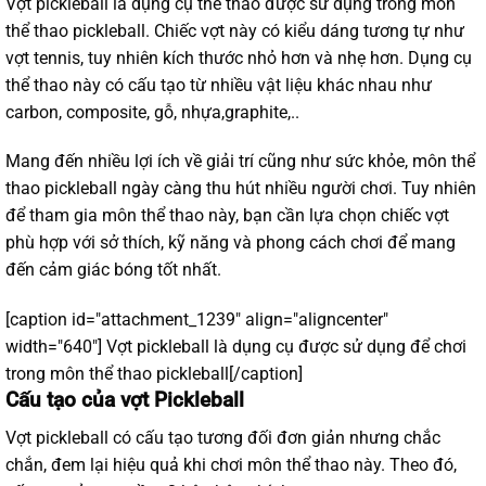
Vợt pickleball là dụng cụ thể thao được sử dụng trong môn
thể thao
pickleball
. Chiếc vợt này có kiểu dáng tương tự như
vợt tennis, tuy nhiên kích thước nhỏ hơn và nhẹ hơn. Dụng cụ
thể thao này có cấu tạo từ nhiều vật liệu khác nhau như
carbon, composite, gỗ, nhựa,graphite,..
Mang đến nhiều lợi ích về giải trí cũng như sức khỏe, môn thể
thao pickleball ngày càng thu hút nhiều người chơi. Tuy nhiên
để tham gia môn thể thao này, bạn cần lựa chọn chiếc vợt
phù hợp với sở thích, kỹ năng và phong cách chơi để mang
đến cảm giác bóng tốt nhất.
[caption id="attachment_1239" align="aligncenter"
width="640"]
Vợt pickleball là dụng cụ được sử dụng để chơi
trong môn thể thao pickleball[/caption]
Cấu tạo của vợt Pickleball
Vợt pickleball có cấu tạo tương đối đơn giản nhưng chắc
chắn, đem lại hiệu quả khi chơi môn thể thao này. Theo đó,