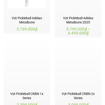
Vợt Pickleball Adidas
Vợt Pickleball Adidas
Metalbone
Metalbone 2025
5.799.000
₫
5.799.000
₫
–
Khoảng
6.499.000
₫
giá:
từ
5.799.00
đến
6.499.00
Vợt Pickleball CRBN 1x
Vợt Pickleball CRBN 2x
Series
Series
2.399.000
₫
3.099.000
₫