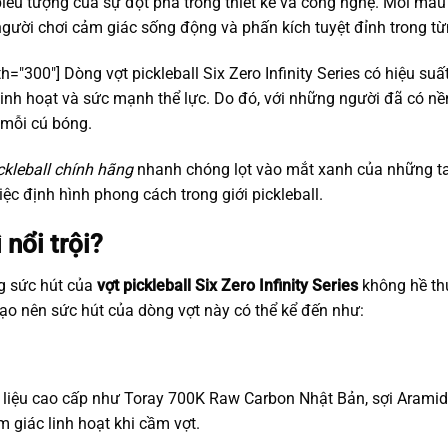
t biểu tượng của sự đột phá trong thiết kế và công nghệ. Mỗi mẫ
gười chơi cảm giác sống động và phấn kích tuyệt đỉnh trong từ
th="300"]
Dòng vợt pickleball Six Zero Infinity Series có hiệu suấ
inh hoạt và sức mạnh thể lực. Do đó, với những người đã có nề
 mỗi cú bóng.
ickleball chính hãng
nhanh chóng lọt vào mắt xanh của những ta
ệc định hình phong cách trong giới pickleball.
 nổi trội?
ng sức hút của
vợt pickleball Six Zero Infinity Series
không hề thu
tạo nên sức hút của dòng vợt này có thể kể đến như:
 liệu cao cấp như Toray 700K Raw Carbon Nhật Bản, sợi Arami
 giác linh hoạt khi cầm vợt.