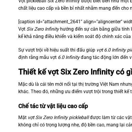
Vợt pickleball Six Zero Infinity được biết đến như mộ
chất liệu cao cấp và bền bỉ nhất nhằm mang đến cho n
[caption id="attachment_2641" align="aligncenter" wid
Vợt
Six Zero Infinity
hướng đến sự cân bằng giữa tính l
kể khả năng điều khiển và kiểm soát độ chính xác của
Sự vượt trội về hiệu suất thi đấu giúp
vợt 6.0 Infinity p
định rằng mẫu vợt
6.0 Infinity
đang tác động lớn đến vi
Thiết kế vợt Six Zero Infinity có gì
Mặc dù là cái tên mới nổi tại thị trường Việt Nam như
khác. Theo đó, những ưu điểm vượt trội trong thiết kế 
Chế tác từ vật liệu cao cấp
Mặt
vợt Six Zero Infinity pickleball
được làm từ các vật
không chỉ có trọng lượng nhẹ, độ bền cao, mang lại cảm