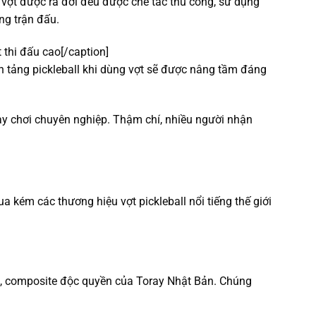
u vợt được ra đời đều được chế tác thủ công, sử dụng
ng trận đấu.
t thi đấu cao[/caption]
n tảng pickleball khi dùng vợt sẽ được nâng tầm đáng
y chơi chuyên nghiệp. Thậm chí, nhiều người nhận
a kém các thương hiệu vợt pickleball nổi tiếng thế giới
d, composite độc quyền của Toray Nhật Bản. Chúng