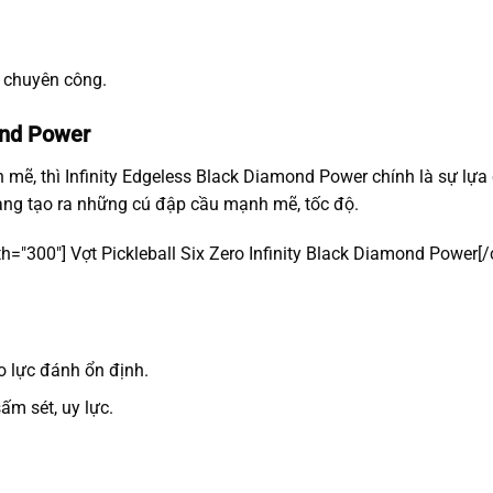
 chuyên công.
mond Power
h mẽ, thì Infinity Edgeless Black Diamond Power chính là sự lự
dàng tạo ra những cú đập cầu mạnh mẽ, tốc độ.
th="300"]
Vợt Pickleball Six Zero Infinity Black Diamond Power[/
ạo lực đánh ổn định.
ấm sét, uy lực.