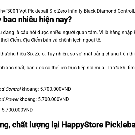
th="300"]
Vợt Pickleball Six Zero Infinity Black Diamond Control[
ty bao nhiêu hiện nay?
 đang là câu hỏi được nhiều người quan tâm. Vì là hàng nhập kh
hời điểm, địa điểm bán và chênh lệch ngoại tệ.
hương hiệu Six Zero. Tuy nhiên, so với mặt bằng chung trên thị
ính xác nhất, bạn đọc có thể liên trực tiếp nơi mua. Trước khi t
ond Control
khoảng: 5.700.000VNĐ
mond Power
khoảng: 5.700.000VNĐ
 5.700.000VNĐ
ãng, chất lượng lại HappyStore Pickleba