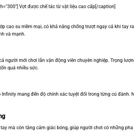
th="300"]
Vợt được chế tác từ vật liệu cao cấp[/caption]
p cao su mềm mại, có khả năng chống trượt ngay cả khi tay ra m
anh và mạnh.
i cả người mới chơi lẫn vận động viên chuyên nghiệp. Trọng lư
tốn quá nhiều sức.
ro Infinity mang đến độ chính xác tuyệt đối trong từng cú đánh. 
ng
 tay mà còn tăng cảm giác bóng, giúp người chơi có những ph