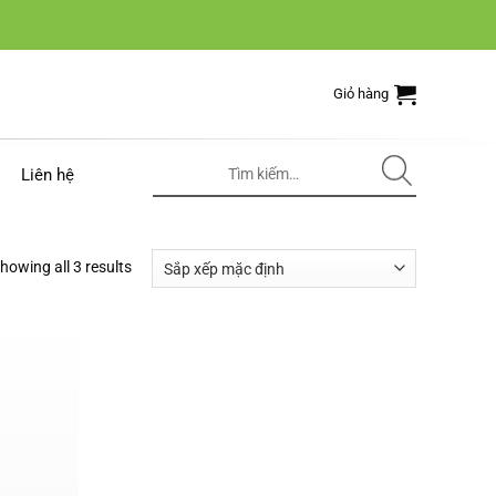
Giỏ hàng
Tìm
Liên hệ
kiếm:
howing all 3 results