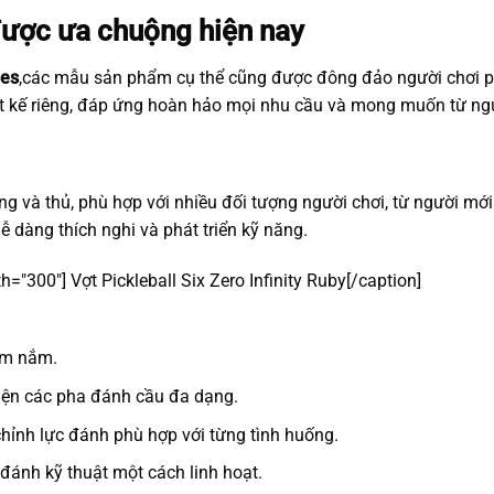
được ưa chuộng hiện nay
ies
,các mẫu sản phẩm cụ thể cũng được đông đảo người chơi pi
ết kế riêng, đáp ứng hoàn hảo mọi nhu cầu và mong muốn từ ngư
g và thủ, phù hợp với nhiều đối tượng người chơi, từ người mớ
ễ dàng thích nghi và phát triển kỹ năng.
th="300"]
Vợt Pickleball Six Zero Infinity Ruby
[/caption]
ầm nắm.
hiện các pha đánh cầu đa dạng.
chỉnh lực đánh phù hợp với từng tình huống.
 đánh kỹ thuật một cách linh hoạt.