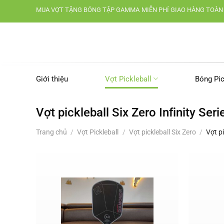
Chuyển
MUA VỢT TẶNG BÓNG TẬP GAMMA
MIỄN PHÍ GIAO HÀNG TOÀN
đến
nội
dung
Giới thiệu
Vợt Pickleball
Bóng Pic
Vợt pickleball Six Zero Infinity Seri
Trang chủ
/
Vợt Pickleball
/
Vợt pickleball Six Zero
/
Vợt pi