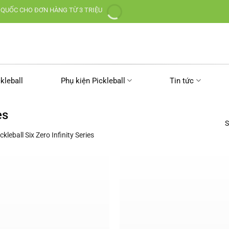
 QUỐC CHO ĐƠN HÀNG TỪ 3 TRIỆU
kleball
Phụ kiện Pickleball
Tin tức
es
S
ckleball Six Zero Infinity Series