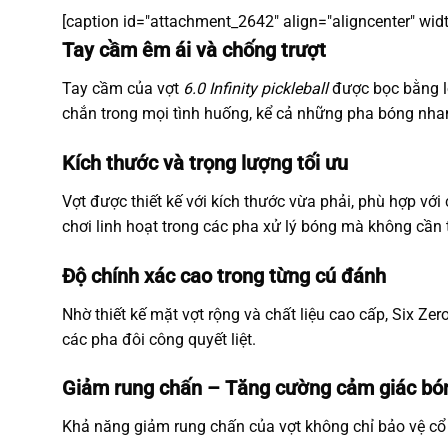
[caption id="attachment_2642" align="aligncenter" wid
Tay cầm êm ái và chống trượt
Tay cầm của vợt
6.0 Infinity pickleball
được bọc bằng lớ
chắn trong mọi tình huống, kể cả những pha bóng nh
Kích thước và trọng lượng tối ưu
Vợt được thiết kế với kích thước vừa phải, phù hợp vớ
chơi linh hoạt trong các pha xử lý bóng mà không cần 
Độ chính xác cao trong từng cú đánh
Nhờ thiết kế mặt vợt rộng và chất liệu cao cấp, Six Ze
các pha đôi công quyết liệt.
Giảm rung chấn – Tăng cường cảm giác bó
Khả năng giảm rung chấn của vợt không chỉ bảo vệ cổ