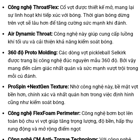
Công nghệ ThroatFlex:
Cổ vợt được thiết kế mở, mang lại
sự linh hoạt khi tiếp xúc với bóng. Thời gian bóng dừng
trên vợt sẽ lâu hơn để tăng cường sức mạnh khi đánh.
Air Dynamic Throat:
Công nghệ này giúp cung cấp luồng
khí tối ưu và cải thiện khả năng kiểm soát bóng.
360 độ Proto Molding:
Các dòng vợt pickleball Selkirk
được trang bị công nghệ đúc nguyên mẫu 360 độ. Bởi vậy
mang đến cảm giác nhất quán và sức mạnh vượt trội trong
mỗi cú đánh.
ProSpin +NextGen Texture:
Nhờ công nghệ này, bề mặt vợt
bền hơn, chính xác và nhất quán hơn trong việc định hình
cũng như kiểm soát bóng.
Công nghệ FlexFoam Perimeter:
Công nghệ bơm bọt lên
toàn bộ chu vi vợt giúp tăng trọng lượng, độ bền, hấp thụ
rung động và mở rộng điểm ngọt
Công nghệ CM Anti- Torque Technology:
Với công nghệ