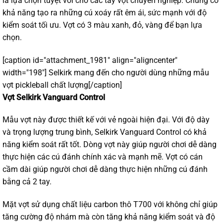
là lựa chọn tuyệt vời cho các tay vợt chuyên nghiệp. Chúng có
khả năng tạo ra những cú xoáy rất êm ái, sức mạnh với độ
kiểm soát tối ưu. Vợt có 3 màu xanh, đỏ, vàng để bạn lựa
chọn.
[caption id="attachment_1981" align="aligncenter"
width="198"]
Selkirk mang đến cho người dùng những mẫu
vợt pickleball chất lượng[/caption]
Vợt Selkirk Vanguard Control
Mẫu vợt này được thiết kế với vẻ ngoài hiện đại. Với độ dày
và trọng lượng trung bình, Selkirk Vanguard Control có khả
năng kiểm soát rất tốt. Dòng vợt này giúp người chơi dễ dàng
thực hiện các cú đánh chính xác và mạnh mẽ. Vợt có cán
cầm dài giúp người chơi dễ dàng thực hiện những cú đánh
bằng cả 2 tay.
Mặt vợt sử dụng chất liệu carbon thô T700 với không chỉ giúp
tăng cường độ nhám mà còn tăng khả năng kiểm soát và độ