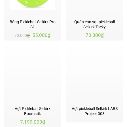
Bóng Pickleball Selkirk Pro
Quấn cán vợt pickleball
S1
Selkirk Tacky
Giá
Giá
₫
55.000
₫
70.000
₫
70.000
gốc
hiện
là:
tại
70.000₫.
là:
55.000₫.
Vợt Pickleball Selkirk
Vợt pickleball Selkirk LABS
Boomstik
Project 003
7.199.000
₫