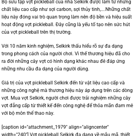
Bộ sưu tập vợt pickleball của nhà Selkirk được làm từ những
chất liệu cao cấp như sợi carbon, sợi thủy tinh,….Những chất
liệu này đóng vai trò quan trọng làm nên độ bền và hiệu suất
hoạt động vợt pickleball. Đây cũng là yếu tố tạo nên sức hút
của vợt pickleball trên thị trường.
Với 10 năm kinh nghiệm, Selkirk thấu hiểu rõ sự đa dạng
trong phong cách của người chơi. Vì thế thương hiệu đã cho
ra đời những cây vợt có hình dạng khác nhau đê đáp ứng
những nhu cầu đa dạng của người dùng.
Giá trị của
vợt pickleball Selkirk
đến từ vật liệu cao cấp và
những công nghệ mà thương hiệu này áp dụng trên các dòng
vợt. Mua vợt Selkirk, người chơi được trải nghiệm những cây
vợt đẳng cấp từ thiết kế đến công nghệ để thỏa mãn đam mê
với bộ môn thể thao này.
[caption id="attachment_1979" align="aligncenter"
width="240"]
Vợt pickleball Selkirk đa dạng về mẫu mã, thiết