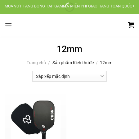
Chuyển
MUA VỢT TẶNG BÓNG TẬP GAMMA
MIỄN PHÍ GIAO HÀNG TOÀN QUỐC CH
đến
nội
dung
12mm
Trang chủ
/
Sản phẩm Kích thước
/
12mm