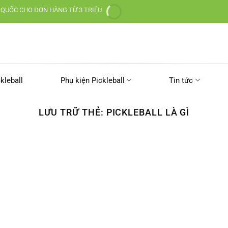
 QUỐC CHO ĐƠN HÀNG TỪ 3 TRIỆU
kleball
Phụ kiện Pickleball
Tin tức
LƯU TRỮ THẺ:
PICKLEBALL LÀ GÌ