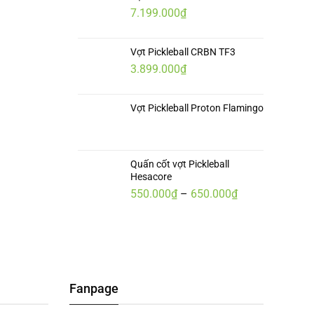
7.199.000
₫
5.799.000₫
đến
6.499.000₫
Vợt Pickleball CRBN TF3
3.899.000
₫
Vợt Pickleball Proton Flamingo
Quấn cốt vợt Pickleball
Hesacore
Khoảng
550.000
₫
–
650.000
₫
giá:
từ
550.000₫
đến
650.000₫
Fanpage