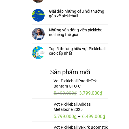
Giải đáp những câu hỏi thường
gặp về pickleball
Những vận động viên pickleball
nổi tiếng thế giới
Top 5 thương hiệu vợt Pickleball
cao cấp nhất
Sản phẩm mới
Vợt Pickleball PaddleTek
Bantam GTO-C
Giá
Giá
5.499.000
₫
3.799.000
₫
gốc
hiện
Vợt Pickleball Adidas
là:
tại
Metalbone 2025
5.499.000₫.
là:
Khoảng
5.799.000
₫
–
6.499.000
₫
3.799.000₫.
giá:
Vợt Pickleball Selkirk Boomstik
từ