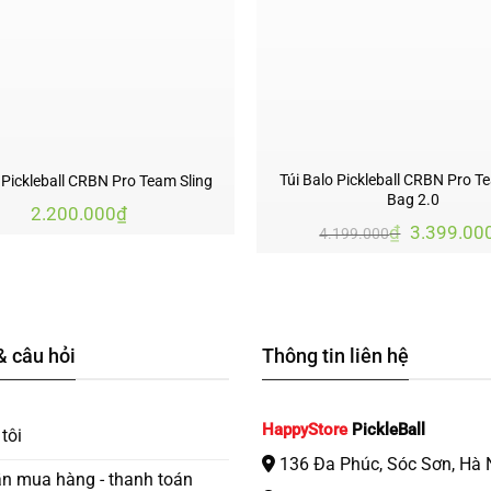
Túi Balo Pickleball CRBN Pro T
 Pickleball CRBN Pro Team Sling
Bag 2.0
2.200.000
₫
Giá
₫
3.399.00
4.199.000
gốc
là:
4.199.000
& câu hỏi
Thông tin liên hệ
HappyStore
PickleBall
tôi
136 Đa Phúc, Sóc Sơn, Hà 
n mua hàng - thanh toán