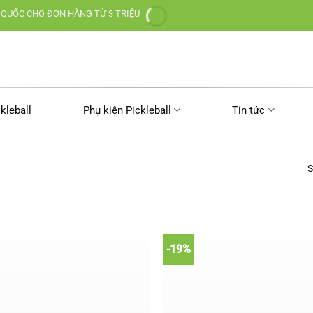
 QUỐC CHO ĐƠN HÀNG TỪ 3 TRIỆU
kleball
Phụ kiện Pickleball
Tin tức
S
-19%