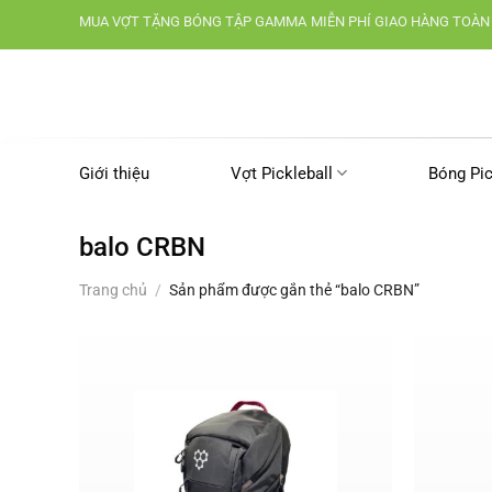
Chuyển
MUA VỢT TẶNG BÓNG TẬP GAMMA
MIỄN PHÍ GIAO HÀNG TOÀN
đến
nội
dung
Giới thiệu
Vợt Pickleball
Bóng Pic
balo CRBN
Trang chủ
/
Sản phẩm được gắn thẻ “balo CRBN”