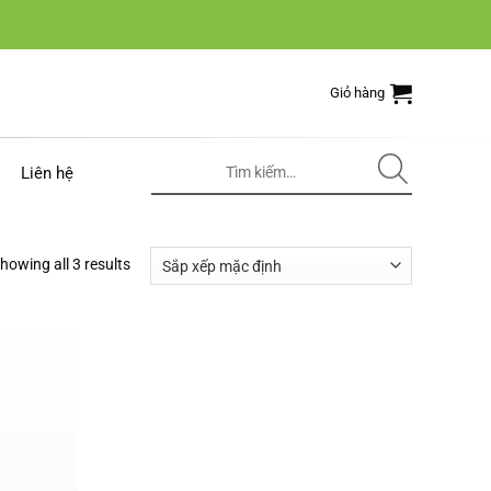
Giỏ hàng
Tìm
Liên hệ
kiếm:
howing all 3 results