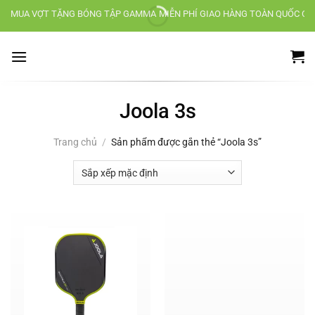
Chuyển
MUA VỢT TẶNG BÓNG TẬP GAMMA
MIỄN PHÍ GIAO HÀNG TOÀN QUỐC CH
đến
nội
dung
Joola 3s
Trang chủ
/
Sản phẩm được gắn thẻ “Joola 3s”