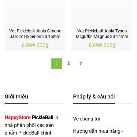
Vợt Pickleball Joola Simone
Vợt Pickleball Joola Tyson
Jardim Hyperion 3S 16mm
Mcguffin Magnus 3S 14mm
6.899.000
₫
6.899.000
₫
1
2
Giới thiệu
Pháp lý & câu hỏi
HappyStore
PickleBall
là
Về chúng tôi
nhà phân phối các sản
Hướng dẫn mua hàng -
phẩm PickleBall chính