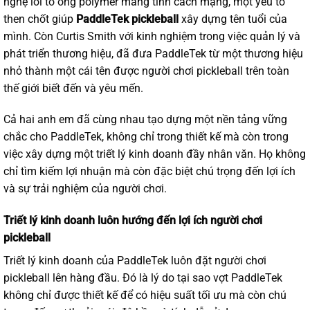
nghệ lõi tổ ong polymer mang tính cách mạng, một yếu tố
then chốt giúp
PaddleTek pickleball
xây dựng tên tuổi của
mình. Còn Curtis Smith với kinh nghiệm trong việc quản lý và
phát triển thương hiệu, đã đưa PaddleTek từ một thương hiệu
nhỏ thành một cái tên được người chơi pickleball trên toàn
thế giới biết đến và yêu mến.
Cả hai anh em đã cùng nhau tạo dựng một nền tảng vững
chắc cho PaddleTek, không chỉ trong thiết kế mà còn trong
việc xây dựng một triết lý kinh doanh đầy nhân văn. Họ không
chỉ tìm kiếm lợi nhuận mà còn đặc biệt chú trọng đến lợi ích
và sự trải nghiệm của người chơi.
Triết lý kinh doanh luôn hướng đến lợi ích người chơi
pickleball
Triết lý kinh doanh của PaddleTek luôn đặt người chơi
pickleball
lên hàng đầu. Đó là lý do tại sao vợt PaddleTek
không chỉ được thiết kế để có hiệu suất tối ưu mà còn chú