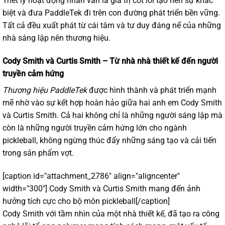
Triết lý hoạt động nhân văn là giá trị cốt lõi tạo nên sự khác
biệt và đưa PaddleTek đi trên con đường phát triển bền vững.
Tất cả đều xuất phát từ cái tâm và tư duy đáng nể của những
nhà sáng lập nên thương hiệu.
Cody Smith và Curtis Smith – Từ nhà nhà thiết kế đến người
truyền cảm hứng
Thương hiệu PaddleTek
được hình thành và phát triển mạnh
mẽ nhờ vào sự kết hợp hoàn hảo giữa hai anh em Cody Smith
và Curtis Smith. Cả hai không chỉ là những người sáng lập mà
còn là những người truyền cảm hứng lớn cho ngành
pickleball, không ngừng thúc đẩy những sáng tạo và cải tiến
trong sản phẩm vợt.
[caption id="attachment_2786" align="aligncenter"
width="300"]
Cody Smith và Curtis Smith mang đến ảnh
hưởng tích cực cho bộ môn pickleball[/caption]
Cody Smith với tầm nhìn của một nhà thiết kế, đã tạo ra công