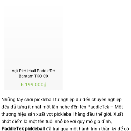
là:
tại
5.499.000₫.
là:
3.799.000₫.
Vợt Pickleball PaddleTek
Bantam TKO-CX
6.199.000
₫
Những tay chơi pickleball từ nghiệp dư đến chuyên nghiệp
đều đã từng ít nhất một lần nghe đến tên PaddleTek – Một
thương hiệu sản xuất vợt pickleball hàng đầu thế giới. Xuất
phát điểm là một tên tuổi nhỏ bé với quy mô gia đình,
PaddleTek pickleball
đã trải qua một hành trình thần kỳ để có