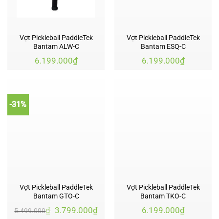
Vợt Pickleball PaddleTek
Vợt Pickleball PaddleTek
Bantam ALW-C
Bantam ESQ-C
6.199.000
₫
6.199.000
₫
-31%
Vợt Pickleball PaddleTek
Vợt Pickleball PaddleTek
Bantam GTO-C
Bantam TKO-C
Giá
Giá
₫
3.799.000
₫
6.199.000
₫
5.499.000
gốc
hiện