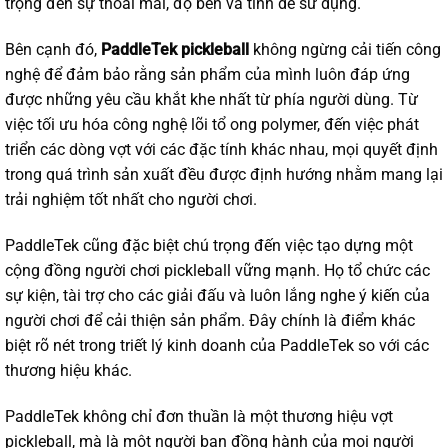
trọng đến sự thoải mái, độ bền và tính dễ sử dụng.
Bên cạnh đó,
PaddleTek pickleball
không ngừng cải tiến công
nghệ để đảm bảo rằng sản phẩm của mình luôn đáp ứng
được những yêu cầu khắt khe nhất từ phía người dùng. Từ
việc tối ưu hóa công nghệ lõi tổ ong polymer, đến việc phát
triển các dòng vợt với các đặc tính khác nhau, mọi quyết định
trong quá trình sản xuất đều được định hướng nhằm mang lại
trải nghiệm tốt nhất cho người chơi.
PaddleTek cũng đặc biệt chú trọng đến việc tạo dựng một
cộng đồng người chơi pickleball vững mạnh. Họ tổ chức các
sự kiện, tài trợ cho các giải đấu và luôn lắng nghe ý kiến của
người chơi để cải thiện sản phẩm. Đây chính là điểm khác
biệt rõ nét trong triết lý kinh doanh của PaddleTek so với các
thương hiệu khác.
PaddleTek không chỉ đơn thuần là một thương hiệu vợt
pickleball, mà là một người bạn đồng hành của mọi người