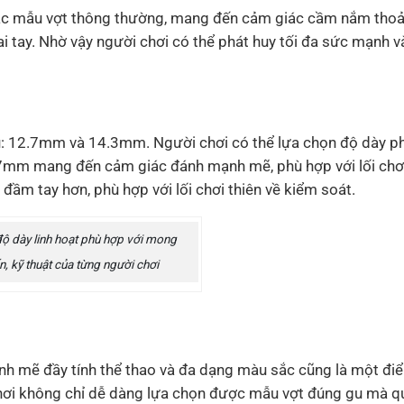
các mẫu vợt thông thường, mang đến cảm giác cầm nắm thoả
i tay. Nhờ vậy người chơi có thể phát huy tối đa sức mạnh v
u: 12.7mm và 14.3mm. Người chơi có thể lựa chọn độ dày ph
.7mm mang đến cảm giác đánh mạnh mẽ, phù hợp với lối chơ
ầm tay hơn, phù hợp với lối chơi thiên về kiểm soát.
độ dày linh hoạt phù hợp với mong
, kỹ thuật của từng người chơi
ạnh mẽ đầy tính thể thao và đa dạng màu sắc cũng là một đi
hơi không chỉ dễ dàng lựa chọn được mẫu vợt đúng gu mà q