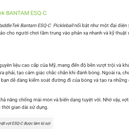
leTek BANTAM ESQ-C
addleTek Bantam ESQ-C Pickleball
nổi bật như một đại diện 
ảo cho người chơi tầm trung vào phản xạ nhanh và kỹ thuật 
uyên liệu cao cấp của Mỹ, mang đến độ bền vượt trội và kh
vừa phải, tạo cảm giác chắc chắn khi đánh bóng. Ngoài ra, c
p bạn dễ dàng kiểm soát đường đi của bóng và tạo ra những
khả năng chống mài mòn và biến dạng tuyệt vời. Nhờ vậy, vợt
 thời gian dài sử dụng.
ặt vợt ESQ-C được làm từ sợi