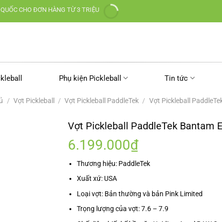
 QUỐC CHO ĐƠN HÀNG TỪ 3 TRIỆU
kleball
Phụ kiện Pickleball
Tin tức
ủ
/
Vợt Pickleball
/
Vợt Pickleball PaddleTek
/
Vợt Pickleball PaddleT
Vợt Pickleball PaddleTek Bantam 
6.199.000
₫
Thương hiệu: PaddleTek
Xuất xứ: USA
Loại vợt: Bản thường và bản Pink Limited
Trọng lượng của vợt: 7.6 – 7.9