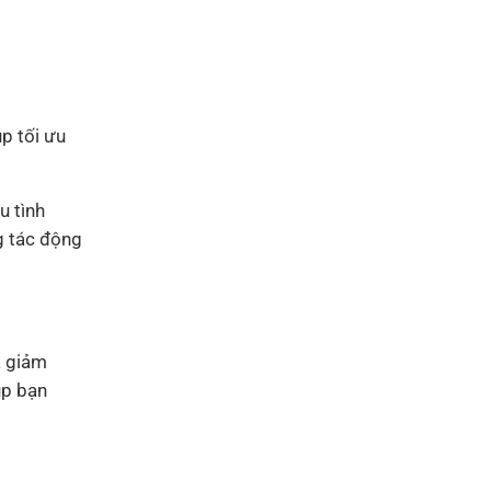
p tối ưu
u tình
g tác động
à giảm
úp bạn