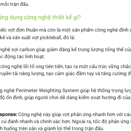
 mỗi trận đấu.
ng dụng công nghệ thiết kế gì?
hiếc vợt đơn thuần mà còn là một sản phẩm công nghệ đỉnh c
ế và sản xuất vợt pickleball, đó là:
ghệ sợi carbon giúp giảm đáng kể trọng lượng tổng thể của
c động tác linh hoạt.
ông nghệ lõi tổ ong tiên tiến, tạo ra một cấu trúc vững chắ
 truyền tải năng lượng, tạo cảm giác đầm tay và tăng cường đ
g nghệ Perimeter Weighting System giúp hệ thống trọng l
độ ổn định, giúp người chơi dễ dàng kiểm soát hướng đi củ
sponse:
Công nghệ này giúp vợt phản ứng nhanh hơn với cá
c cú đánh nhanh và chính xác hơn. Ngoài ra, tốc độ phản ứng
h huống trên sân và giành lợi thế trong trận đấu.