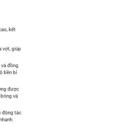
ao, kết
 vợt, giúp
c và đồng
ộ bền bỉ
ượng được
a bóng và
c động tác
 nhanh