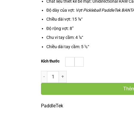
Chất liệu thiết kế bề mặt: Unidirectional RAW C
Độ dày của vợt:
Vợt Pickleball PaddleTek BAN
Chiều dài vợt: 15 ⅞“
Độ rộng vợt: 8”
Chu vi tay cầm: 4 ¼“
Chiều dài tay cầm: 5 ½“
Kích thước
Vợt Pickleball PaddleTek Bantam ESQ-C số lượn
Thêm
PaddleTek