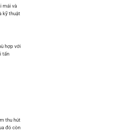
i mái và
à kỹ thuật
ù hợp với
i tấn
ểm thu hút
ua đó còn