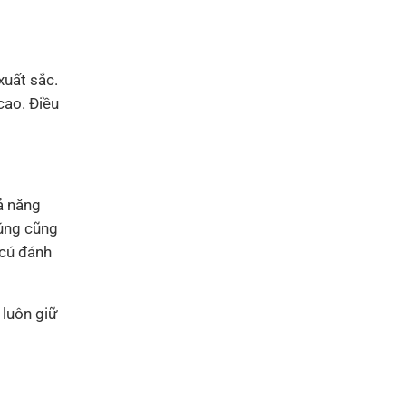
xuất sắc.
cao. Điều
ả năng
húng cũng
 cú đánh
 luôn giữ