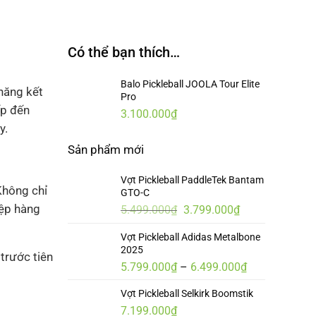
Có thể bạn thích…
Balo Pickleball JOOLA Tour Elite
năng kết
Pro
ấp đến
3.100.000
₫
y.
Sản phẩm mới
Vợt Pickleball PaddleTek Bantam
Không chỉ
GTO-C
iệp hàng
Giá
Giá
5.499.000
₫
3.799.000
₫
gốc
hiện
Vợt Pickleball Adidas Metalbone
là:
tại
2025
5.499.000₫.
là:
trước tiên
Khoảng
5.799.000
₫
–
6.499.000
₫
3.799.000₫.
giá:
Vợt Pickleball Selkirk Boomstik
từ
7.199.000
₫
5.799.000₫