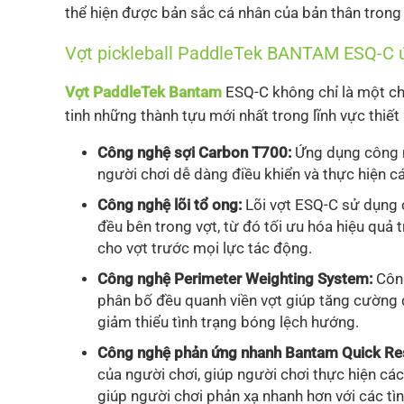
thể hiện được bản sắc cá nhân của bản thân trong
Vợt pickleball PaddleTek BANTAM ESQ-C ứ
Vợt PaddleTek Bantam
ESQ-C
không chỉ là một c
tinh những thành tựu mới nhất trong lĩnh vực thiết k
Công nghệ sợi Carbon T700:
Ứng dụng công n
người chơi dễ dàng điều khiển và thực hiện cá
Công nghệ lõi tổ ong:
Lõi vợt ESQ-C sử dụng c
đều bên trong vợt, từ đó tối ưu hóa hiệu quả
cho vợt trước mọi lực tác động.
Công nghệ Perimeter Weighting System:
Côn
phân bố đều quanh viền vợt giúp tăng cường 
giảm thiểu tình trạng bóng lệch hướng.
Công nghệ phản ứng nhanh Bantam Quick Re
của người chơi, giúp người chơi thực hiện cá
giúp người chơi phản xạ nhanh hơn với các tìn