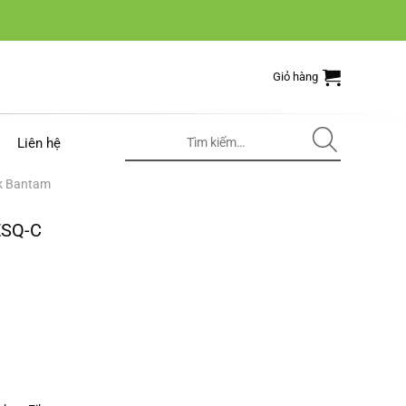
Giỏ hàng
Tìm
Liên hệ
kiếm:
ek Bantam
ESQ-C