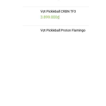
đến
6.499.000₫
Vợt Pickleball CRBN TF3
3.899.000
₫
Vợt Pickleball Proton Flamingo