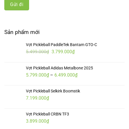
Sản phẩm mới
Vợt Pickleball PaddleTek Bantam GTO-C
Giá
Giá
5.499.000
₫
3.799.000
₫
gốc
hiện
là:
tại
Vợt Pickleball Adidas Metalbone 2025
5.499.000₫.
là:
Khoảng
5.799.000
₫
–
6.499.000
₫
3.799.000₫.
giá:
từ
Vợt Pickleball Selkirk Boomstik
5.799.000₫
7.199.000
₫
đến
6.499.000₫
Vợt Pickleball CRBN TF3
3.899.000
₫