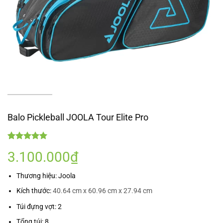
Balo Pickleball JOOLA Tour Elite Pro
5.00
1
trên 5
3.100.000
₫
dựa trên
đánh giá
Thương hiệu: Joola
Kích thước:
40.64 cm x 60.96 cm x 27.94 cm
Túi đựng vợt: 2
Tổng túi: 8