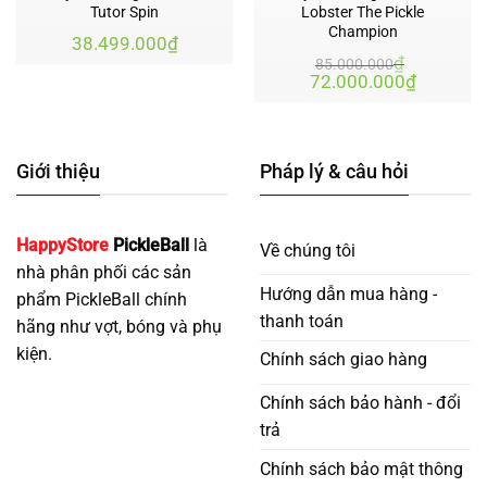
Tutor Spin
Lobster The Pickle
Champion
38.499.000
₫
₫
85.000.000
Giá
Giá
72.000.000
₫
gốc
hiện
là:
tại
85.000.000₫.
là:
72.000.
Giới thiệu
Pháp lý & câu hỏi
HappyStore
PickleBall
là
Về chúng tôi
nhà phân phối các sản
Hướng dẫn mua hàng -
phẩm PickleBall chính
thanh toán
hãng như vợt, bóng và phụ
kiện.
Chính sách giao hàng
Chính sách bảo hành - đổi
trả
Chính sách bảo mật thông