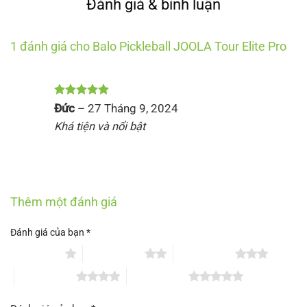
Đánh giá & bình luận
1 đánh giá cho
Balo Pickleball JOOLA Tour Elite Pro
Được xếp
Đức
–
27 Tháng 9, 2024
hạng
5
5
Khá tiện và nổi bật
sao
Thêm một đánh giá
Đánh giá của bạn
*
1 trên 5 sao
2 trên 5 sao
3 trên 5 sao
4 trên 5 sao
5 trên 5 sao