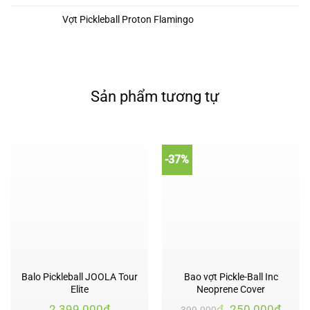
Vợt Pickleball Proton Flamingo
Sản phẩm tương tự
-37%
Balo Pickleball JOOLA Tour
Bao vợt Pickle-Ball Inc
Elite
Neoprene Cover
Giá
Giá
2.399.000
₫
₫
250.000
₫
399.000