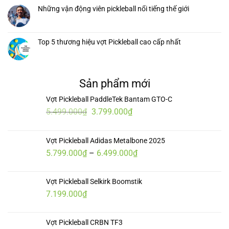
Những vận động viên pickleball nổi tiếng thế giới
Top 5 thương hiệu vợt Pickleball cao cấp nhất
Sản phẩm mới
Vợt Pickleball PaddleTek Bantam GTO-C
Giá
Giá
5.499.000
₫
3.799.000
₫
gốc
hiện
là:
tại
Vợt Pickleball Adidas Metalbone 2025
5.499.000₫.
là:
Khoảng
5.799.000
₫
–
6.499.000
₫
3.799.000₫.
giá:
từ
Vợt Pickleball Selkirk Boomstik
5.799.000₫
7.199.000
₫
đến
6.499.000₫
Vợt Pickleball CRBN TF3