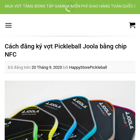
Chuyển
MUA VỢT TẶNG BÓNG TẬP GAMMA
MIỄN PHÍ GIAO HÀNG TOÀN QUỐC CH
đến
nội
dung
Cách đăng ký vợt Pickleball Joola bằng chip
NFC
Đã đăng trên
20 Tháng 9, 2023
bởi
HappyStorePickleball