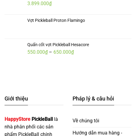
3.899.000
₫
Vợt Pickleball Proton Flamingo
Quấn cốt vợt Pickleball Hesacore
Khoảng
550.000
₫
–
650.000
₫
giá:
từ
550.000₫
đến
650.000₫
Giới thiệu
Pháp lý & câu hỏi
HappyStore
PickleBall
là
Về chúng tôi
nhà phân phối các sản
Hướng dẫn mua hàng -
phẩm PickleBall chính